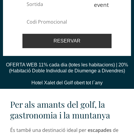
event
OFERTA WEB 11% cada dia (totes les habitacions) | 20%
(Habitació Doble Individual de Diumenge a Divendres)
Hotel Xalet del Golf obert tot l´any
Per als amants del golf, la
gastronomia i la muntanya
És també una destinació ideal per
escapades
de