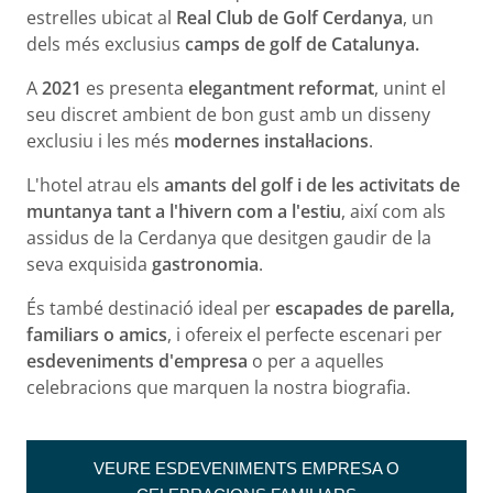
estrelles ubicat al
Real Club de Golf Cerdanya
, un
dels més exclusius
camps de golf de Catalunya.
A
2021
es presenta
elegantment reformat
, unint el
seu discret ambient de bon gust amb un disseny
exclusiu i les més
modernes instal·lacions
.
L'hotel atrau els
amants del golf i de les activitats de
muntanya tant a l'hivern com a l'estiu
, així com als
assidus de la Cerdanya que desitgen gaudir de la
seva exquisida
gastronomia
.
És també destinació ideal per
escapades de parella,
familiars o amics
, i ofereix el perfecte escenari per
esdeveniments d'empresa
o per a aquelles
celebracions que marquen la nostra biografia.
VEURE ESDEVENIMENTS EMPRESA O